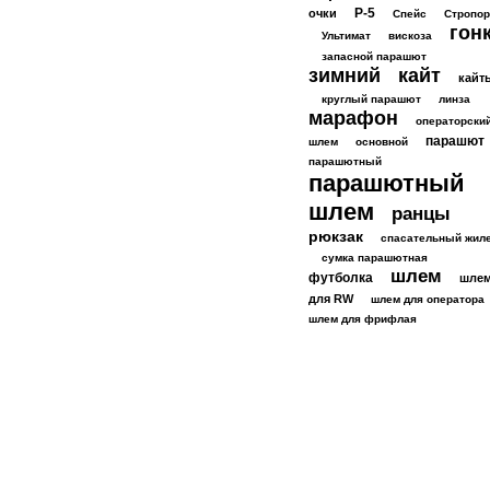
Р-5
очки
Спейс
Стропор
гон
Ультимат
вискоза
запасной парашют
зимний
кайт
кайт
круглый парашют
линза
марафон
операторски
парашют
шлем
основной
парашютный
парашютный
шлем
ранцы
рюкзак
спасательный жил
сумка парашютная
шлем
футболка
шле
для RW
шлем для оператора
шлем для фрифлая