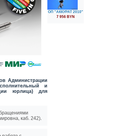
ОП "АККУРАТ 2010"
7 956 BYN
ов Администрации
исполнительный и
ции юрлица) для
 обращениями
ировна, каб. 242).
 работе с