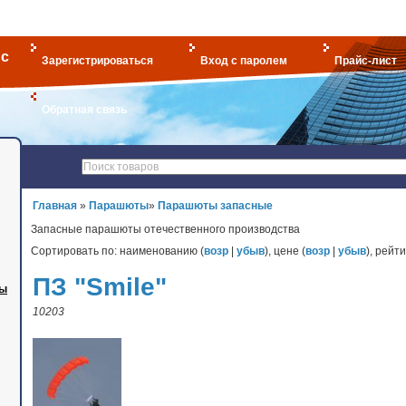
с
Зарегистрироваться
Вход с паролем
Прайс-лист
Обратная связь
Главная
»
Парашюты
»
Парашюты запасные
Запасные парашюты отечественного производства
Сортировать по: наименованию (
возр
|
убыв
), цене (
возр
|
убыв
), рейти
ПЗ "Smile"
мы
10203