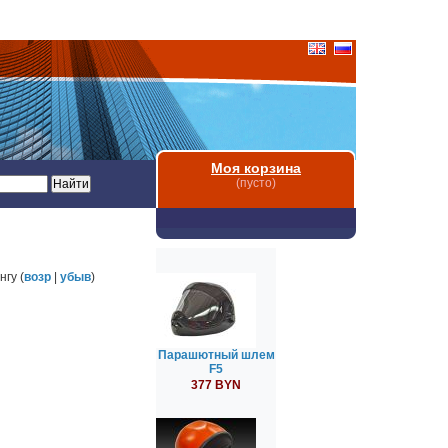
Моя корзина
(пусто)
нгу (
возр
|
убыв
)
Парашютный шлем
F5
377 BYN