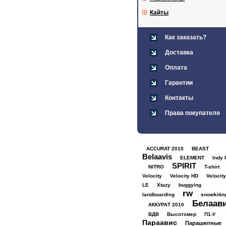
Кайты
Как заказать?
Доставка
Оплата
Гарантии
Контакты
Права покупателя
ACCURAT 2010
BEAST
Belaavis
ELEMENT
Indy 
SPIRIT
NITRO
T-shirt
Velocity
Velocity HD
Velocity
LE
Xtazy
buggying
rw
landboarding
snowkitin
Белаав
АККУРАТ 2010
ВДВ
Высотомер
П1-У
Параавис
Парашютные