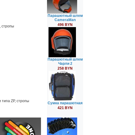
Парашютный шлем
CameraMan
496 BYN
, стропы
Парашютный шлем
Чарли 2
258 BYN
 типа ZP, стропы
Сумка парашютная
421 BYN