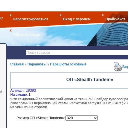
с
Зарегистрироваться
Вход с паролем
Прайс-лист
Обратная связь
Главная
»
Парашюты
»
Парашюты основные
Ве
ОП «Stealth Tandem»
Артикул:
10303
мы
На складе: 1
9-ти секционный эллиптический купол из ткани ZP. Слайдер куполообр
люверсами из нержавеющей стали. Расчетная загрузка 200кг. -340ft ; 230
мягкими коннекторами.
Размер ОП «Stealth Tandem»: