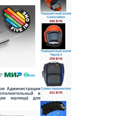
Парашютный шлем
CameraMan
496 BYN
Парашютный шлем
Чарли 2
258 BYN
ов Администрации
Сумка парашютная
421 BYN
исполнительный и
ции юрлица) для