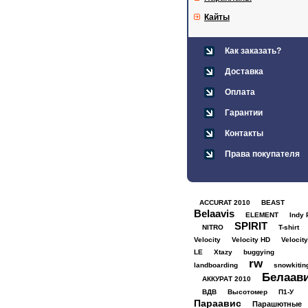
Кайты
Как заказать?
Доставка
Оплата
Гарантии
Контакты
Права покупателя
ACCURAT 2010
BEAST
Belaavis
ELEMENT
Indy 
SPIRIT
NITRO
T-shirt
Velocity
Velocity HD
Velocity
LE
Xtazy
buggying
rw
landboarding
snowkitin
Белаав
АККУРАТ 2010
ВДВ
Высотомер
П1-У
Параавис
Парашютные