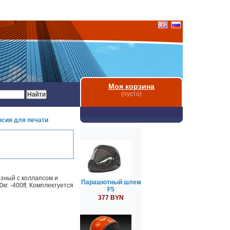
Моя корзина
(пусто)
рсия для печати
азный с коллапсом и
Парашютный шлем
кг. -400ft. Комплектуется
F5
377 BYN